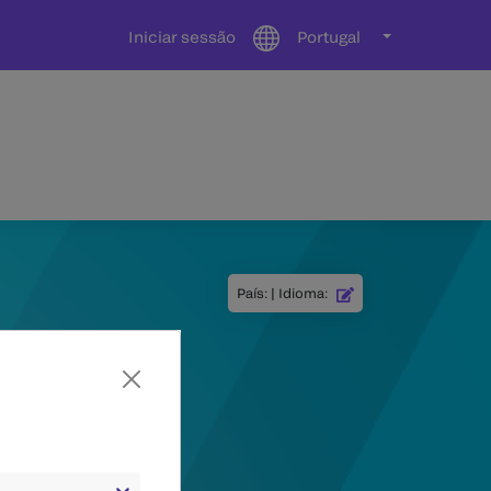
Iniciar sessão
Portugal
País
:
|
Idioma
: