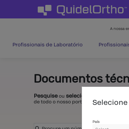
A nossa 
Profissionais de Laboratório
Profissiona
Documentos técn
Pesquise
selecione uma categori
ou
Selecione 
de todo o nosso portfólio.
País
Select...