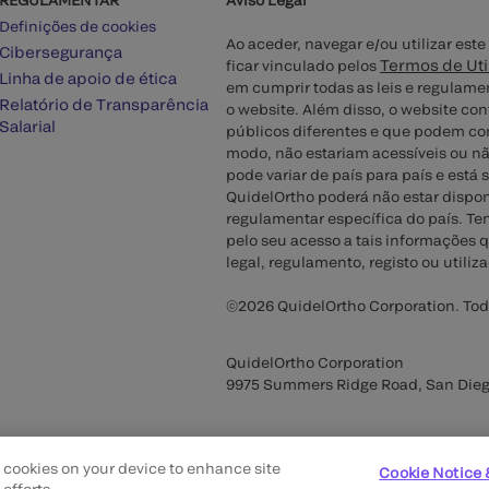
Definições de cookies
Ao aceder, navegar e/ou utilizar es
Cibersegurança
Termos de Uti
ficar vinculado pelos
Linha de apoio de ética
em cumprir todas as leis e regulamen
Relatório de Transparência
o website. Além disso, o website c
Salarial
públicos diferentes e que podem con
modo, não estariam acessíveis ou nã
pode variar de país para país e está 
QuidelOrtho poderá não estar dispon
regulamentar específica do país. T
pelo seu acesso a tais informações
legal, regulamento, registo ou utiliz
©2026 QuidelOrtho Corporation. Todo
QuidelOrtho Corporation
9975 Summers Ridge Road, San Dieg
of cookies on your device to enhance site
Cookie Notice 