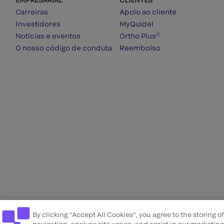
Carreiras
Apoio ao cliente
Investidores
MyQuidel
®
Notícias e eventos
Ortho Plus
O nosso código de conduta
Reembolso
By clicking “Accept All Cookies”, you agree to the storing 