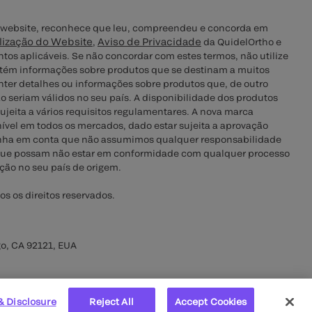
te website, reconhece que leu, compreendeu e concorda em
lização do Website
Aviso de Privacidade
,
da QuidelOrtho e
tos aplicáveis. Se não concordar com estes termos, não utilize
ontém informações sobre produtos que se destinam a muitos
ter detalhes ou informações sobre produtos que, de outro
o seriam válidos no seu país. A disponibilidade dos produtos
sujeita a vários requisitos regulamentares. A nova marca
ível em todos os mercados, dado estar sujeita a aprovação
enha em conta que não assumimos qualquer responsabilidade
 que possam não estar em conformidade com qualquer processo
ação no seu país de origem.
s os direitos reservados.
o, CA 92121, EUA
& Disclosure
Reject All
Accept Cookies