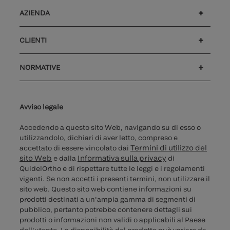
AZIENDA
Lavora con noi
Investitori
Notizie ed eventi
Il nostro codice di condotta
CLIENTI
®
Assistenza clienti
MyQuidel
Ortho Plus
Rimborso
NORMATIVE
Sicurezza informatica
Hotline questioni etiche
Parità di genere
Rapporto Trasparenza
Impostazioni cookie
Avviso legale
Accedendo a questo sito Web, navigando su di esso o
utilizzandolo, dichiari di aver letto, compreso e
Termini di utilizzo del
accettato di essere vincolato dai
sito Web
Informativa sulla privacy
e dalla
di
QuidelOrtho e di rispettare tutte le leggi e i regolamenti
vigenti. Se non accetti i presenti termini, non utilizzare il
sito web. Questo sito web contiene informazioni su
prodotti destinati a un'ampia gamma di segmenti di
pubblico, pertanto potrebbe contenere dettagli sui
prodotti o informazioni non validi o applicabili al Paese
dell'utente. La disponibilità del prodotto può variare da