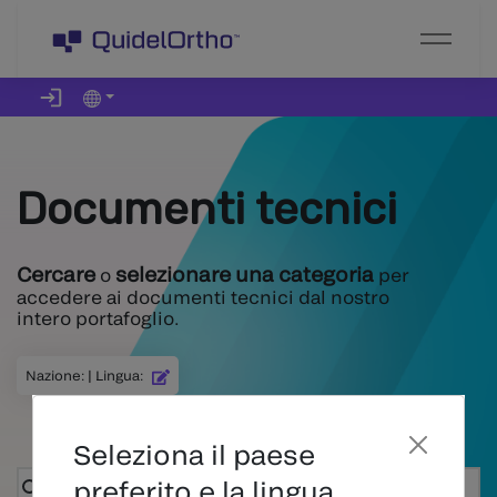
Documenti tecnici
Cercare
selezionare una categoria
o
per
accedere ai documenti tecnici dal nostro
intero portafoglio.
Nazione
:
|
Lingua
:
Seleziona il paese
preferito e la lingua